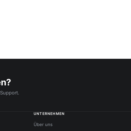
en?
 Support.
UNTERNEHMEN
Über uns