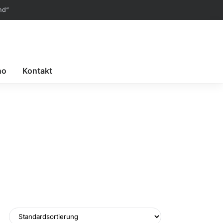
nd“
no
Kontakt