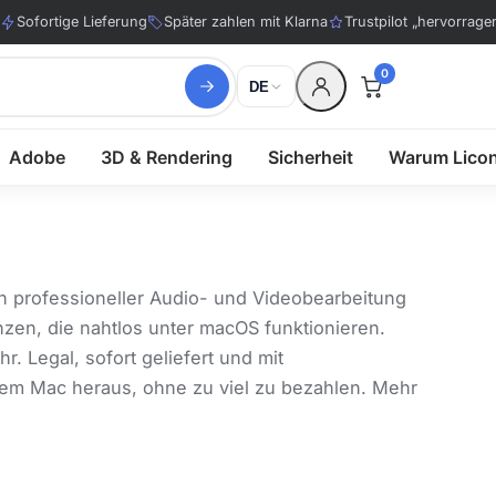
Sofortige Lieferung
Später zahlen mit Klarna
Trustpilot „hervorrage
0
DE
Adobe
3D & Rendering
Sicherheit
Warum Lico
on professioneller Audio- und Videobearbeitung
zenzen, die nahtlos unter macOS funktionieren.
. Legal, sofort geliefert und mit
hrem Mac heraus, ohne zu viel zu bezahlen. Mehr