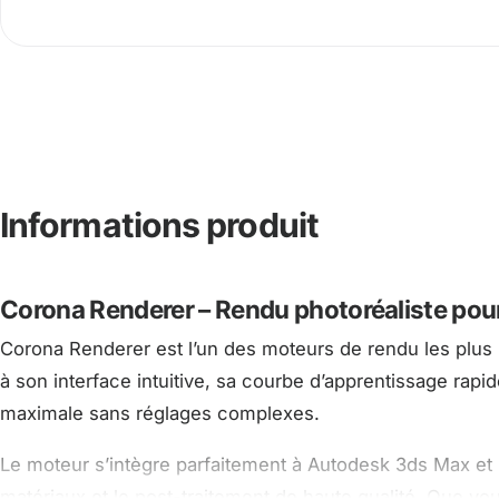
Informations produit
Corona Renderer – Rendu photoréaliste po
Corona Renderer est l’un des moteurs de rendu les plus p
à son interface intuitive, sa courbe d’apprentissage rap
maximale sans réglages complexes.
Le moteur s’intègre parfaitement à Autodesk 3ds Max et C
matériaux et le post-traitement de haute qualité. Que vou