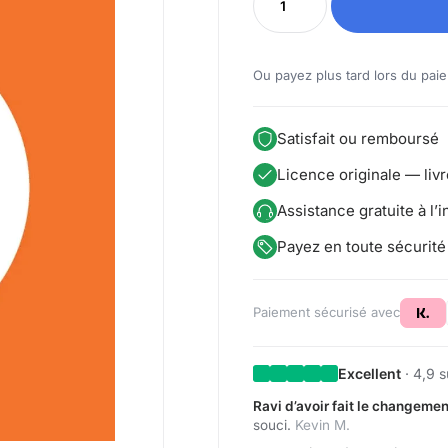
Ou payez plus tard lors du pai
Satisfait ou remboursé
Licence originale — li
Assistance gratuite à l’in
Payez en toute sécurité
Paiement sécurisé avec
Excellent
· 4,9 s
Ravi d’avoir fait le changemen
souci.
Kevin M.