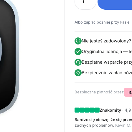
Albo zapłać później przy kasie
Nie jesteś zadowolony?
Oryginalna licencja — l
Bezpłatne wsparcie przy 
Bezpiecznie zapłać późn
Bezpieczna płatność przez
Znakomity
· 4,9
Bardzo się cieszę, że się prz
żadnych problemów.
Kevin M.