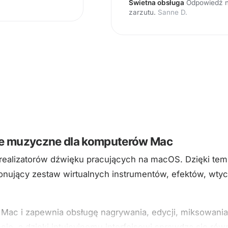
Świetna obsługa
Odpowiedź na
zarzutu.
Sanne D.
nie muzyczne dla komputerów Mac
i realizatorów dźwięku pracujących na macOS. Dzięki 
ponujący zestaw wirtualnych instrumentów, efektów, wtyc
Mac i zapewnia obsługę nagrywania, edycji, miksowania
cie, a dzięki intuicyjnemu interfejsowi sprawdza się r