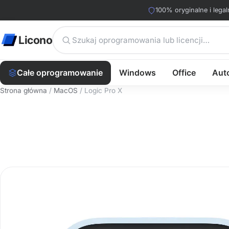
100% oryginalne i legal
Licono
Całe oprogramowanie
Windows
Office
Aut
Strona główna
/
MacOS
/ Logic Pro X