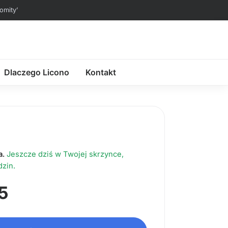
omity’
Dlaczego Licono
Kontakt
a.
Jeszcze dziś w Twojej skrzynce,
dzin.
a: €328,95.
€229,95.
5