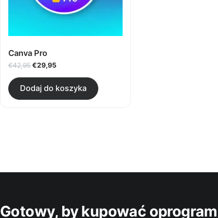
Canva Pro
Pierwotna cena wynosiła: €42,95.
Aktualna cena wynosi: €29,95.
€
29,95
€
42,95
Dodaj do koszyka
Gotowy, by kupować oprogram