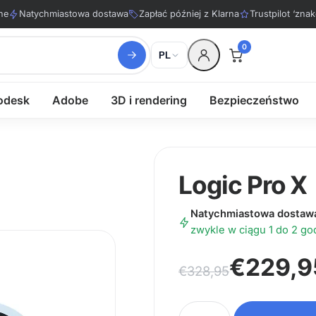
ne
Natychmiastowa dostawa
Zapłać później z Klarna
Trustpilot ‘znak
0
PL
odesk
Adobe
3D i rendering
Bezpieczeństwo
Logic Pro X
Natychmiastowa dostaw
zwykle w ciągu 1 do 2 go
Pierwotna cena wynosił
Aktualna cena wynosi: 
€
229,9
€
328,95
ilość Logic Pro X