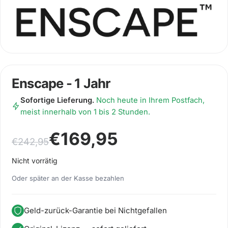
Enscape - 1 Jahr
Sofortige Lieferung.
Noch heute in Ihrem Postfach,
meist innerhalb von 1 bis 2 Stunden.
Ursprünglicher Preis war: €242,95
Aktueller Preis ist: €169,95.
€
169,95
€
242,95
Nicht vorrätig
Oder später an der Kasse bezahlen
Geld-zurück-Garantie bei Nichtgefallen