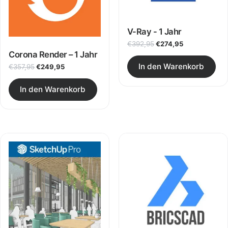
Lizenz ohne Abo, perfekt kombinierbar mit Ihrer
Entwurfssoftware.
V-Ray - 1 Jahr
Ursprünglicher Preis 
Aktueller Prei
€
392,95
€
274,95
Corona Render – 1 Jahr
In den Warenkorb
Ursprünglicher Preis war: €357,95
Aktueller Preis ist: €249,95.
€
357,95
€
249,95
In den Warenkorb