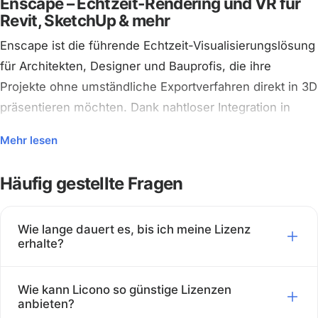
Enscape – Echtzeit-Rendering und VR für
Revit, SketchUp & mehr
Enscape ist die führende Echtzeit-Visualisierungslösung
für Architekten, Designer und Bauprofis, die ihre
Projekte ohne umständliche Exportverfahren direkt in 3D
präsentieren möchten. Dank nahtloser Integration in
Revit, SketchUp, ArchiCAD, Rhino und Vectorworks
Mehr lesen
verwandeln Sie Ihre Entwürfe sofort in fotorealistische
Renderings oder VR-Erlebnisse.
Häufig gestellte Fragen
Mit dieser Lizenz erhalten Sie vollen Zugriff auf die
neueste Enscape-Version, inklusive Echtzeit-Rendering,
Wie lange dauert es, bis ich meine Lizenz
Animationen, Panorama-Exporten und Virtual-Reality-
erhalte?
Unterstützung. Ideal für Büros und Profis, die ihre
Direkt nach erfolgreicher Zahlung, meist innerhalb
Entwürfe in jeder Projektphase visuell überzeugen
Wie kann Licono so günstige Lizenzen
weniger Minuten bis 2 Stunden, per E-Mail mit klaren
anbieten?
wollen.
Anweisungen zur Aktivierung.