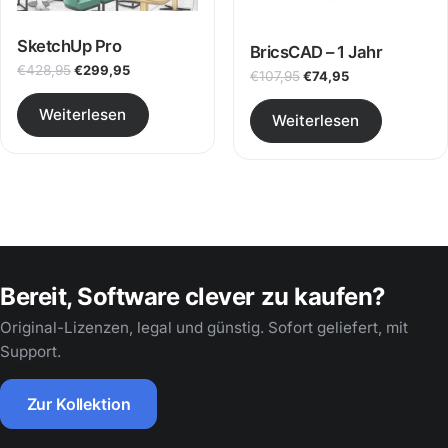
SketchUp Pro
BricsCAD – 1 Jahr
Ursprünglicher Preis war: €428,95
Aktueller Preis ist: €299,95.
€
428,95
€
299,95
Ursprünglicher Preis w
Aktueller Preis 
€
107,95
€
74,95
Weiterlesen
Weiterlesen
Bereit, Software clever zu kaufen?
Original-Lizenzen, legal und günstig. Sofort geliefert, mit
Support.
Zur Kollektion