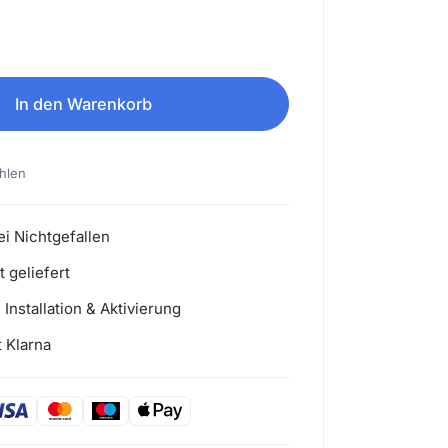
r: €99,95
95.
 Menge
In den Warenkorb
hlen
i Nichtgefallen
 geliefert
Installation & Aktivierung
t Klarna