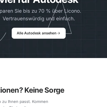
tunden eine klare Anleitung zur Aktivierung der Lizenz. B
paren Sie bis zu 70 % über Licono.
ware gerne zur Seite.
Vertrauenswürdig und einfach.
Alle Autodesk ansehen
ptionen? Keine Sorge
en zu Ihnen passt. Kommen