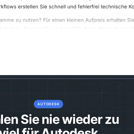
kflows erstellen Sie schnell und fehlerfrei technische Ko
amme zu nutzen? Für einen kleinen Aufpreis erhalten S
n Autodesk. Denken Sie an AutoCAD, Revit, Maya, Fusion 
legal und wird auf Ihrem eigenen Autodesk-Konto aktiviert.
Releases. So bleiben Sie kompatibel mit Kollegen oder e
und einfach, danach können Sie sofort starten.
truktionsphase
digen 3D-Produktionsprozess benötigen – vom ersten Entw
ruktion, Rendering-Möglichkeiten und Zusammenarbeit 
AUTODESK
t mit den komplexesten Modellen und Datensätzen.
len Sie nie wieder zu
 genutzt werden. Sie erhalten eine gültige Softwarelizen
viel für Autodesk