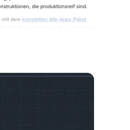
nstruktionen, die produktionsreif sind.
ie mit dem
kompletten Alle-Apps-Paket
360, 3ds Max und mehr – alles unter einer
 Sie erhalten Zugriff auf die neueste
xternen Partnern, die noch mit einer
urf bis zur Endmontage. Denken Sie an
über die Cloud. Dank der
z, die mit Ihrem eigenen Autodesk-Konto