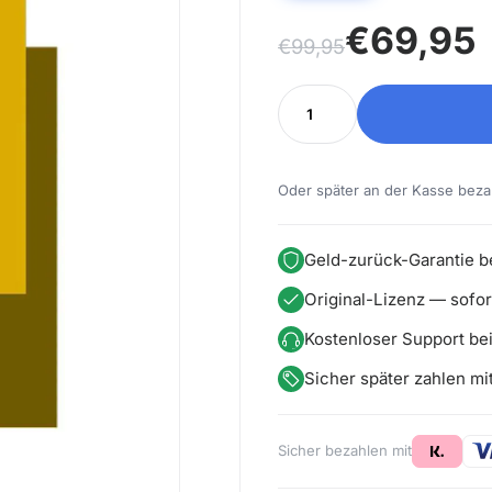
Ursprünglicher Preis wa
Aktueller Preis ist: €69,
€
69,95
€
99,95
Autodesk Inventor 2026
Oder später an der Kasse beza
Geld-zurück-Garantie be
Original-Lizenz — sofort
Kostenloser Support bei 
Sicher später zahlen mi
Sicher bezahlen mit