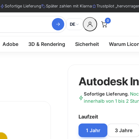
Sofortige Lieferung
Später zahlen mit Klarna
Trustpilot „hervorrage
0
DE
Adobe
3D & Rendering
Sicherheit
Warum Lico
Autodesk I
Sofortige Lieferung.
Noch
innerhalb von 1 bis 2 Stu
Laufzeit
1 Jahr
3 Jahre