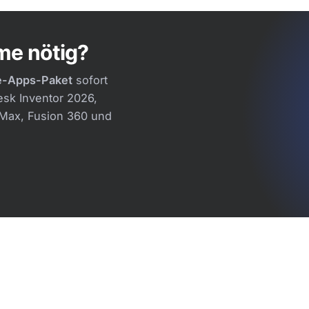
realistische Bilder
Planen Sie Straßen, Gelände und
n, Gebäuden und
Infrastruktur mit Werkzeugen
 in Rendering und
speziell für den Tiefbau.
e nötig?
Ansehen: Civil 3D
ax
e-Apps-Paket
sofort
esk Inventor 2026,
 Max, Fusion 360 und