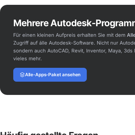
Entwerfen, simulieren und
Erstellen Sie foto
produzieren Sie in einem einzigen
von Innenräume
Paket. Ideal für die
Produkten. Stark
Mehrere Autodesk-Programm
Produktentwicklung von Anfang bis
Visualisierung.
Ende.
Ansehen: 3ds M
Für einen kleinen Aufpreis erhalten Sie mit dem
All
Ansehen: Fusion
Zugriff auf álle Autodesk-Software. Nicht nur Autod
sondern auch AutoCAD, Revit, Inventor, Maya, 3ds
vieles mehr.
Alle-Apps-Paket ansehen