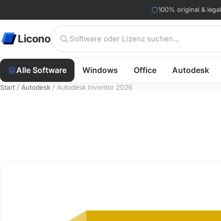
100% original & legal
Licono
Alle Software
Windows
Office
Autodesk
Start
/
Autodesk
/ Autodesk Inventor 2026