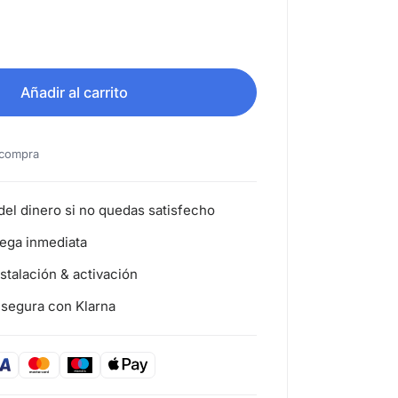
99,95.
95.
tidad
Añadir al carrito
a compra
del dinero si no quedas satisfecho
rega inmediata
nstalación & activación
segura con Klarna