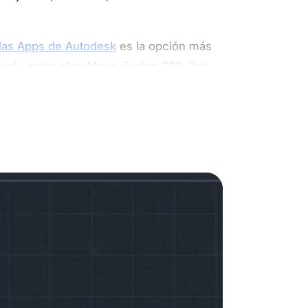
las Apps de Autodesk
es la opción más
esk, entre ellas Maya, Fusion 360, 3ds
 Obtienes acceso a la versión más
radores que aún utilizan versiones de
ras tras la compra.
trabajar conjuntamente sobre un único
n MEP, análisis estructurales y
que se vincula a tu propia cuenta de