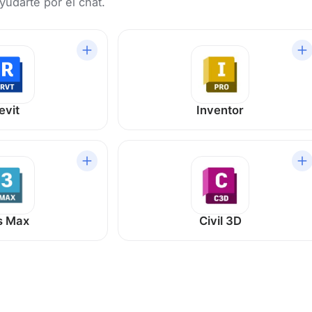
udarte por el chat.
evit
Inventor
tectos e ingenieros
Para quién:
Ingenieros mecánicos y
 la construcción
diseñadores de productos
sarrolla edificios
Para qué sirve:
Diseña y simula
IM, incluyendo
piezas mecánicas y máquinas con
laciones y materiales
potentes herramientas 3D.
s Max
Civil 3D
lo.
Ver Inventor
tos en
Para quién:
Ingenieros civiles e
rchviz
infraestructuras
rea imágenes
Para qué sirve:
Diseña carreteras,