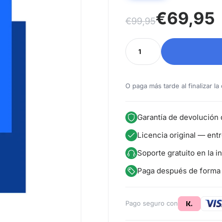
El precio original era: €
El precio actual es: €69,
€
69,95
€
99,95
Autodesk Revit 2026 can
O paga más tarde al finalizar l
Garantía de devolución 
Licencia original — ent
Soporte gratuito en la i
Paga después de forma 
Pago seguro con