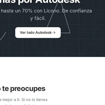
s instrucciones claras para activar la licencia. Si lo nece
 hasta un 70% con Licono. De confianza
ción o el uso del software.
y fácil.
Ver todo Autodesk
o te preocupes
ejor a ti. Si no lo tienes