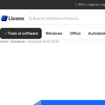
100% original y leg
Licono
Todo el software
Windows
Office
Autodes
Inicio
/
Autodesk
/ Autodesk Revit 2026