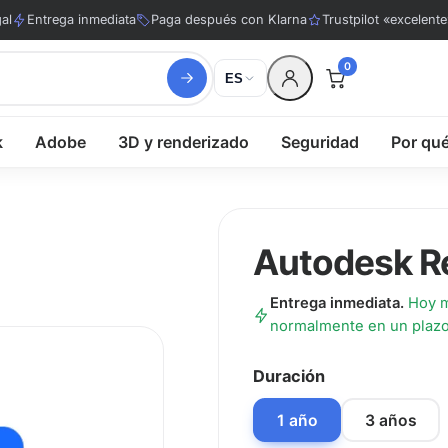
al
Entrega inmediata
Paga después con Klarna
Trustpilot «excelente
0
ES
k
Adobe
3D y renderizado
Seguridad
Por qu
Autodesk R
Entrega inmediata.
Hoy m
normalmente en un plazo 
Duración
1 año
3 años