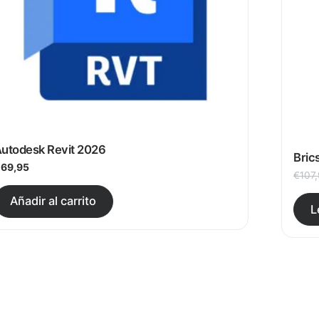
utodesk Revit 2026
Bric
€
69,95
€
107
ariantes. Las opciones se pueden elegir en la página de 
Este producto tiene múltiples vari
Añadir al carrito
L