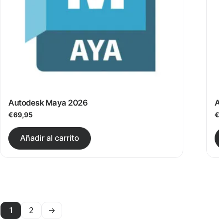
Autodesk Maya 2026
A
€
69,95
Este producto tiene múltiples v
Añadir al carrito
1
2
→