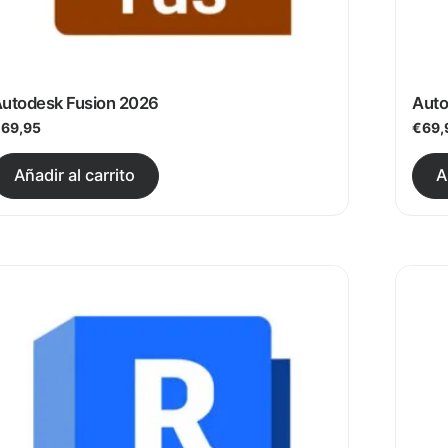
utodesk Fusion 2026
Auto
€
69,95
€
69,
ariantes. Las opciones se pueden elegir en la página de 
Este producto tiene múltiples vari
Añadir al carrito
A