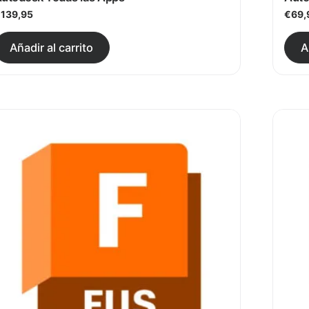
€
139,95
€
69,
ariantes. Las opciones se pueden elegir en la página de 
Este producto tiene múltiples vari
Añadir al carrito
A