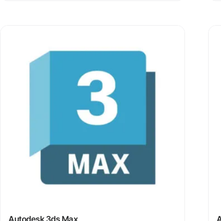
Autodesk 3ds Max
A