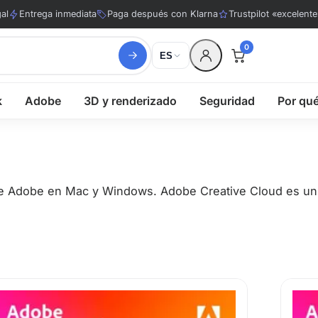
al
Entrega inmediata
Paga después con Klarna
Trustpilot «excelente
0
ES
k
Adobe
3D y renderizado
Seguridad
Por qu
 de Adobe en Mac y Windows. Adobe Creative Cloud es un