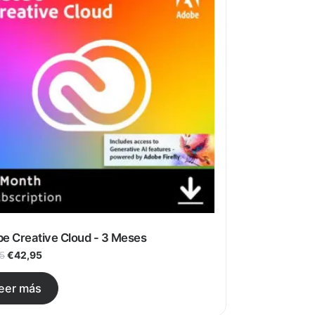
e Creative Cloud - 3 Meses
El precio original era: €61,95.
El precio actual es: €42,95.
€
42,95
95
eer más