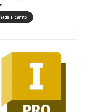
95
producto
antes. Las opciones se pueden elegir en la página de pro
Este producto tiene múltiples variant
ñadir al carrito