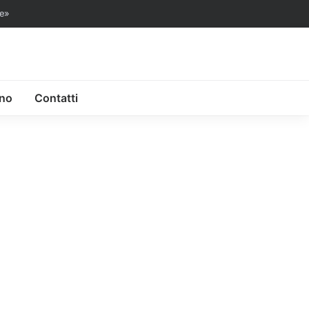
te»
ono
Contatti