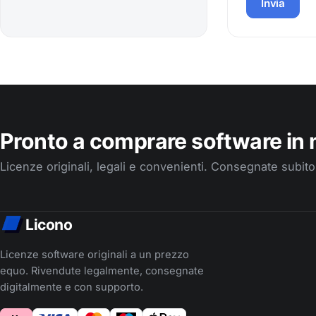
Invia
Pronto a comprare software in 
Licenze originali, legali e convenienti. Consegnate subit
Licono
Licenze software originali a un prezzo
equo. Rivendute legalmente, consegnate
digitalmente e con supporto.