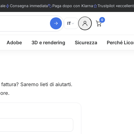
ale
Consegna immediata
Paga dopo con Klarna
Trustpilot «eccellen
0
IT
Adobe
3D e rendering
Sicurezza
Perché Lic
ttura? Saremo lieti di aiutarti.
 ore.