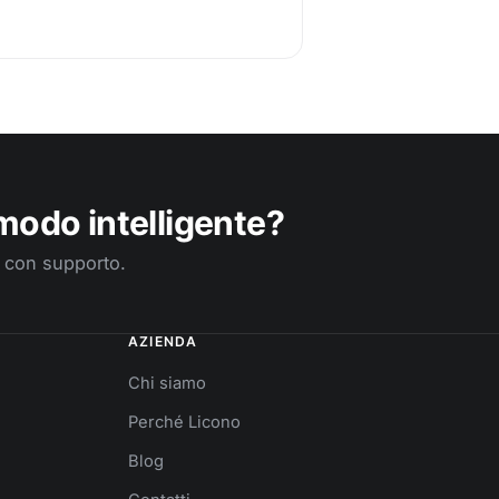
modo intelligente?
o con supporto.
AZIENDA
Chi siamo
Perché Licono
Blog