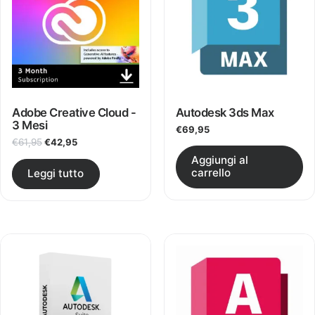
Adobe Creative Cloud -
Autodesk 3ds Max
3 Mesi
€
69,95
Il prezzo originale era: €61,95.
Il prezzo attuale è: €42,95.
€
61,95
€
42,95
Aggiungi al
carrello
Leggi tutto