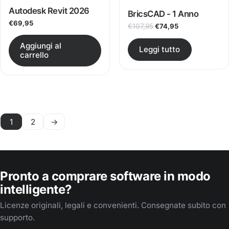
Autodesk Revit 2026
BricsCAD - 1 Anno
€
69,95
Il prezzo originale era:
Il prezzo attual
€
107,95
€
74,95
Questo prodotto ha più varianti.
Aggiungi al
Leggi tutto
carrello
1
2
→
Pronto a comprare software in modo
intelligente?
Licenze originali, legali e convenienti. Consegnate subito con
supporto.