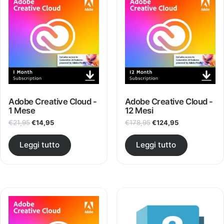
Adobe Creative Cloud -
Adobe Creative Cloud -
1 Mese
12 Mesi
Il prezzo originale era: €21,95.
Il prezzo attuale è: €14,95.
Il prezzo originale era
Il prezzo attu
€
21,95
€
14,95
€
178,95
€
124,95
Leggi tutto
Leggi tutto