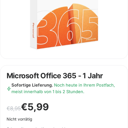
Microsoft Office 365 - 1 Jahr
Sofortige Lieferung.
Noch heute in Ihrem Postfach,
meist innerhalb von 1 bis 2 Stunden.
Ursprünglicher Preis war: €8,95
Aktueller Preis ist: €5,99.
€
5,99
€
8,95
Nicht vorrätig