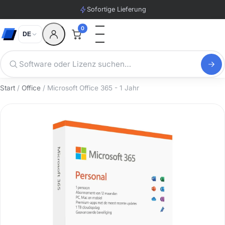
Sofortige Lieferung
0
DE
Start
/
Office
/ Microsoft Office 365 - 1 Jahr