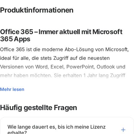
Produktinformationen
Office 365 – Immer aktuell mit Microsoft
365 Apps
Office 365 ist die moderne Abo-Lösung von Microsoft,
ideal für alle, die stets Zugriff auf die neuesten
Versionen von Word, Excel, PowerPoint, Outlook und
mehr haben möchten. Sie erhalten 1 Jahr lang Zugriff
auf alle Apps und Cloud-Funktionen, inklusive 100 GB
Mehr lesen
OneDrive-Speicher und Nutzung auf mehreren Geräten
– PC, Mac und mobil.
Häufig gestellte Fragen
Wichtig:
Dies ist ein von Licono bereitgestelltes
Microsoft 365-Konto – Sie erhalten von uns die
Wie lange dauert es, bis ich meine Lizenz
Anmeldedaten, um sich sofort einzuloggen.
erhalte?