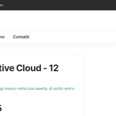
te»
ono
Contatti
ive Cloud - 12
i stesso nella tua casella, di solito entro
€178,95.
,95.
5