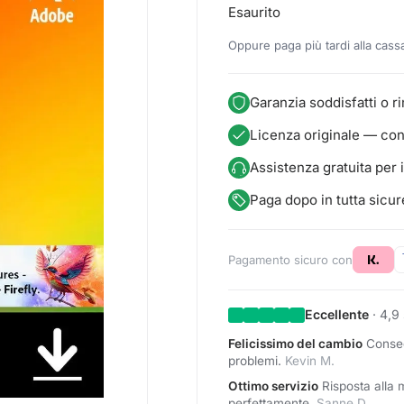
Esaurito
Oppure paga più tardi alla cass
Garanzia soddisfatti o r
Licenza originale — co
Assistenza gratuita per 
Paga dopo in tutta sicu
Pagamento sicuro con
Eccellente
· 4,9 
Felicissimo del cambio
Conseg
problemi.
Kevin M.
Ottimo servizio
Risposta alla 
perfettamente.
Sanne D.