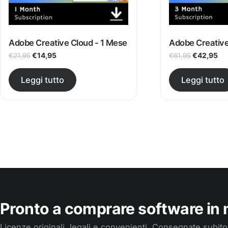
Adobe Creative Cloud - 1 Mese
Adobe Creative
Il prezzo originale era: €21,95.
Il prezzo attuale è: €14,95.
Il prezzo 
Il 
€
14,95
€
42,95
€
21,95
€
61,95
Leggi tutto
Leggi tutto
Pronto a comprare software in 
Licenze originali, legali e convenienti. Consegnate subit