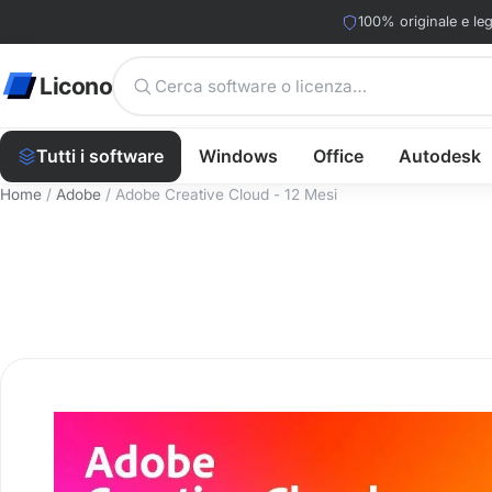
100% originale e leg
Licono
Tutti i software
Windows
Office
Autodesk
Home
/
Adobe
/ Adobe Creative Cloud - 12 Mesi