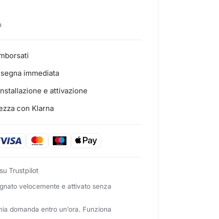
a
imborsati
nsegna immediata
installazione e attivazione
rezza con Klarna
su Trustpilot
nato velocemente e attivato senza
mia domanda entro un’ora. Funziona