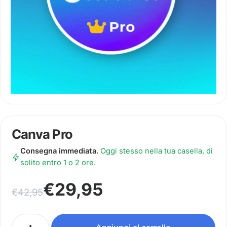
Canva Pro
Consegna immediata.
Oggi stesso nella tua casella, di
solito entro 1 o 2 ore.
Il prezzo originale era: €42,95.
Il prezzo attuale è: €29,95.
€
29,95
€
42,95
Canva Pro quantità