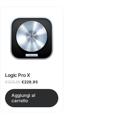
Logic Pro X
Il prezzo originale era: €328,95.
Il prezzo attuale è: €229,95.
€
328,95
€
229,95
Aggiungi al
carrello