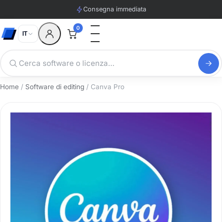
Consegna immediata
0
IT
Home
/
Software di editing
/ Canva Pro